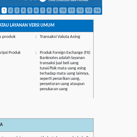
1
2
3
4
5
6
7
8
9
10
11
12
13
14
ATAU LAYANAN VERSI UMUM
is produk
:
Transaksi Valuta Asing
ripsi Produk
:
Produk Foreign Exchange (FX)
Banknotes adalah layanan
transaksi jual beli uang
tunai/fisik mata uang asing
terhadap mata uang lainnya,
seperti penarikan uang,
penyetoran uang ataupun
penukaran uang
MA