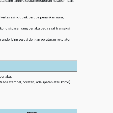
mata uang lainnya sesuai kebutuhan nasabah, baik
ertas asing), baik berupa penarikan uang,
kondisi pasar yang berlaku pada saat transaksi
underlying sesuai dengan peraturan regulator
berlaku.
i ada stempel, coretan, ada lipatan atau kotor)