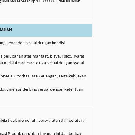
 nasabah sebesar Rp 17.000.000,- dan nasabah
BAHAN
ng benar dan sesuai dengan kondisi
 perubahan atas manfaat, biaya, risiko, syarat
u melalui cara-cara lainya sesuai dengan syarat
nesia, Otoritas Jasa Keuangan, serta kebijakan
 dokumen underlying sesuai dengan ketentuan
ila tidak memenuhi persyaratan dan peraturan
masi Produk dan/atau Layanan ini dan berhak