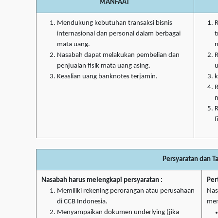
MANFAAT
Mendukung kebutuhan transaksi bisnis
R
internasional dan personal dalam berbagai
t
mata uang.
n
Nasabah dapat melakukan pembelian dan
R
penjualan fisik mata uang asing.
Keaslian uang banknotes terjamin.
k
R
m
R
f
Persyaratan dan T
Nasabah harus melengkapi persyaratan :
Per
Memiliki rekening perorangan atau perusahaan
Nas
di CCB Indonesia.
men
Menyampaikan dokumen underlying (jika