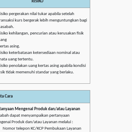
RISIKO
isiko pergerakan nilai tukar apabila setelah
ransaksi kurs bergerak lebih menguntungkan bagi
asabah.
isiko kehilangan, pencurian atau kerusakan fisik
uang
ertas asing.
isiko keterbatasan ketersediaan nominal atau
ata uang tertentu.
isiko penolakan uang kertas asing apabila kondisi
isik tidak memenuhi standar yang berlaku.
ata Cara
tanyaan Mengenai Produk dan/atau Layanan
abah dapat menyampaikan pertanyaan
genai Produk dan/atau Layanan melalui :
Nomor telepon KC/KCP Pembukaan Layanan