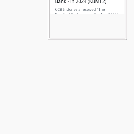
Bank - in 2024 (KBMI 2)
CCB Indonesia received "The
Excellent Performance Bank in 2024"
(KBMI 2), from Infobank magazine on
29 August 2025.