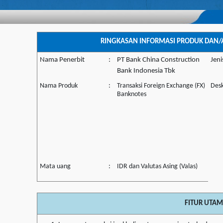
RINGKASAN INFORMASI PRODUK DAN/
Nama Penerbit
:
PT Bank China Construction
Jen
Bank Indonesia Tbk
Nama Produk
:
Transaksi Foreign Exchange (FX)
Desk
Banknotes
Mata uang
:
IDR dan Valutas Asing (Valas)
FITUR UTA