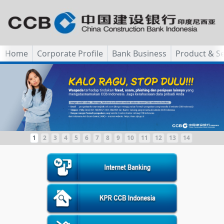
Home
Corporate Profile
Bank Business
Product & Se
1
2
3
4
5
6
7
8
9
10
11
12
13
14