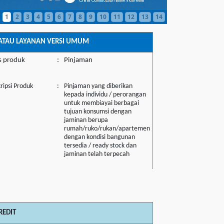
1
2
3
4
5
6
7
8
9
10
11
12
13
14
ATAU LAYANAN VERSI UMUM
s produk
:
Pinjaman
ripsi Produk
:
Pinjaman yang diberikan
kepada individu / perorangan
untuk membiayai berbagai
tujuan konsumsi dengan
jaminan berupa
rumah/ruko/rukan/apartemen
dengan kondisi bangunan
tersedia / ready stock dan
jaminan telah terpecah
REDIT