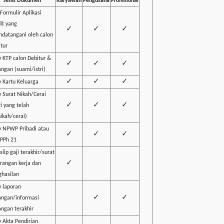
Jenis Dokumen
Karyawan
Pengusaha
Profesional
 Formulir Aplikasi
it yang
✓
✓
✓
ndatangani oleh calon
tur
 KTP calon Debitur &
✓
✓
✓
ngan (suami/istri)
✓
✓
✓
 Kartu Keluarga
 Surat Nikah/Cerai
✓
✓
✓
i yang telah
ikah/cerai)
y NPWP Pribadi atau
✓
✓
✓
 PPh 21
 slip gaji terakhir/surat
✓
rangan kerja dan
ghasilan
 laporan
✓
✓
angan/informasi
ngan terakhir
 Akta Pendirian