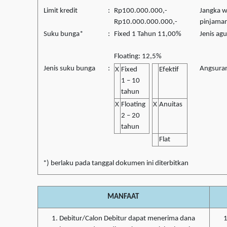
Limit kredit
:
Rp100.000.000,-
Jangka 
Rp10.000.000.000,-
pinjama
Suku bunga*
:
Fixed 1 Tahun 11,00%
Jenis ag
Floating: 12,5%
Jenis suku bunga
:
Angsura
X
Fixed
Efektif
1 – 10
tahun
X
Floating
X
Anuitas
2 – 20
tahun
Flat
*) berlaku pada tanggal dokumen ini diterbitkan
MANFAAT
Debitur/Calon Debitur dapat menerima dana