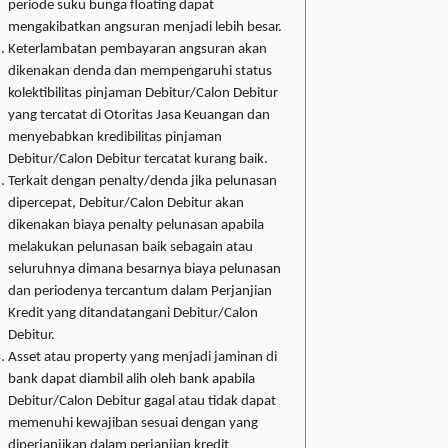
periode suku bunga floating dapat
mengakibatkan angsuran menjadi lebih besar.
Keterlambatan pembayaran angsuran akan
dikenakan denda dan mempengaruhi status
kolektibilitas pinjaman Debitur/Calon Debitur
yang tercatat di Otoritas Jasa Keuangan dan
menyebabkan kredibilitas pinjaman
Debitur/Calon Debitur tercatat kurang baik.
Terkait dengan penalty/denda jika pelunasan
dipercepat, Debitur/Calon Debitur akan
dikenakan biaya penalty pelunasan apabila
melakukan pelunasan baik sebagain atau
seluruhnya dimana besarnya biaya pelunasan
dan periodenya tercantum dalam Perjanjian
Kredit yang ditandatangani Debitur/Calon
Debitur.
Asset atau property yang menjadi jaminan di
bank dapat diambil alih oleh bank apabila
Debitur/Calon Debitur gagal atau tidak dapat
memenuhi kewajiban sesuai dengan yang
diperjanjikan dalam perjanjian kredit