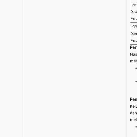
Per
Das
Per
Copy
Dok
Pesa
Per
Nas
men
Pe
Kel
dan
mela