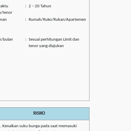
waktu
:
2 – 20 Tahun
n/tenor
unan
:
Rumah/Ruko/Rukan/Apartemen
n/bulan
:
Sesuai perhitungan Limit dan
tenor yang diajukan
RISIKO
Kenaikan suku bunga pada saat memasuki