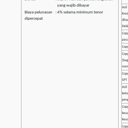
yang wajib dibayar
Asli
Biaya pelunasan
:
4% selama minimum tenor
Kred
dipercepat
dita
Debi
Copy
pasa
Copy
Copy
(bag
men
Cop
SPT
Asli
kete
pen
Copy
keu
keua
Copy