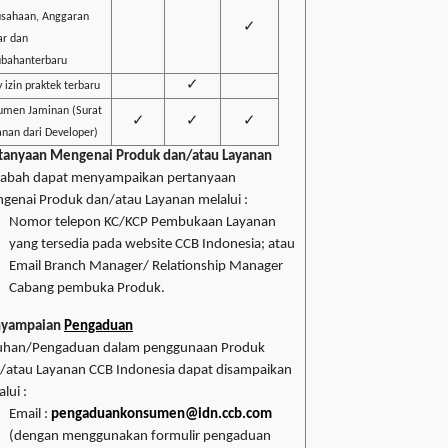
usahaan, Anggaran
✓
ar dan
ubahanterbaru
✓
 izin praktek terbaru
umen Jaminan (Surat
✓
✓
✓
nan dari Developer)
tanyaan Mengenai Produk dan/atau Layanan
abah dapat menyampaikan pertanyaan
genai Produk dan/atau Layanan melalui :
Nomor telepon KC/KCP Pembukaan Layanan
yang tersedia pada website CCB Indonesia; atau
Email Branch Manager/ Relationship Manager
Cabang pembuka Produk.
nyampaian
Pengaduan
uhan/Pengaduan dalam penggunaan Produk
/atau Layanan CCB Indonesia dapat disampaikan
lui :
Email :
pengaduankonsumen@idn.ccb.com
(dengan menggunakan formulir pengaduan