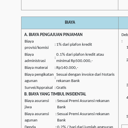
BIAYA
A. BIAYA PENGAJUAN PINJAMAN
Deb
:
Biaya
:
1% dari plafon kredit
provisi/komisi
Biaya
0.1% dari plafon kredit atau
:
administrasi
minimal Rp500.000,-
Biaya materai
:
Rp140.000,-
Biaya pengikatan
Sesuai dengan invoice dari Notaris
:
agunan
rekanan Bank
Survei/Appraisal
:
Gratis
B. BIAYA YANG TIMBUL INSIDENTAL
Biaya asuransi
:
Sesuai Premi Asuransi rekanan
jiwa
Bank
Biaya asuransi
:
Sesuai Premi Asuransi rekanan
agunan
Bank
Denda
:
0.2% / hari dari jumlah angsuran