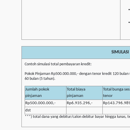
SIMULASI
Contoh simulasi total pembayaran kredit:
Pokok Pinjaman Rp500.000.000,- dengan tenor kredit 120 bulan
60 bulan (5 tahun).
Jumlah pokok
Total biaya
Total bunga ses
pinjaman
pinjaman
tenor
Rp500.000.000,-
Rp6.935.296,-
Rp143.796.989
dst
***) total dana yang debitur/calon debitur bayar hingga lunas, 