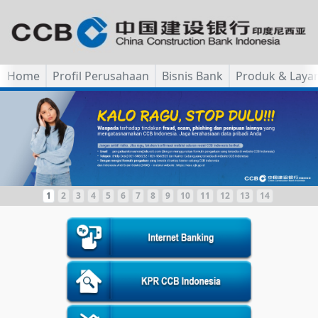
Home
Profil Perusahaan
Bisnis Bank
Produk & Laya
1
2
3
4
5
6
7
8
9
10
11
12
13
14