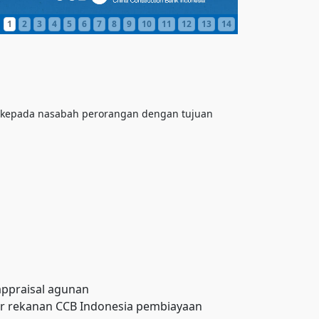
1
2
3
4
5
6
7
8
9
10
11
12
13
14
an kepada nasabah perorangan dengan tujuan
appraisal agunan
er rekanan CCB Indonesia pembiayaan