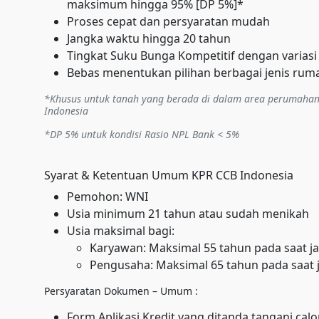
maksimum hingga 95% [DP 5%]*
Proses cepat dan persyaratan mudah
Jangka waktu hingga 20 tahun
Tingkat Suku Bunga Kompetitif dengan variasi
Bebas menentukan pilihan berbagai jenis rum
*Khusus untuk tanah yang berada di dalam area perumaha
Indonesia
*DP 5% untuk kondisi Rasio NPL Bank < 5%
Syarat & Ketentuan Umum KPR CCB Indonesia
Pemohon: WNI
Usia minimum 21 tahun atau sudah menikah
Usia maksimal bagi:
Karyawan: Maksimal 55 tahun pada saat j
Pengusaha: Maksimal 65 tahun pada saat 
Persyaratan Dokumen – Umum :
Form Aplikasi Kredit yang ditanda tangani calo