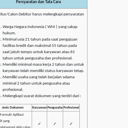
Persyaratan dan Tata Cara
itur/Calon Debitur harus melengkapi persyaratan
Warga Negara Indonesia ( WNI ) yang cakap
hukum.
Minimal usia 21 tahun pada saat pengajuan
fasilitas kredit dan maksimal 55 tahun pada
saat jatuh tempo untuk karyawan atau 65
tahun untuk pengusaha dan profesional.
Memiliki minimal masa kerja 2 tahun dan untuk
karyawan telah memiliki status karyawan tetap.
Memiliki usaha yang telah berjalan selama
minimal 2 tahun untuk pengusaha atau
profesional.
Melengkapi syarat dokumen yang terdiri dari :
Jenis Dokumen
Karyawan
Pengusaha
Profesional
 Formulir Aplikasi
it yang
✓
✓
✓
ndatangani oleh calon