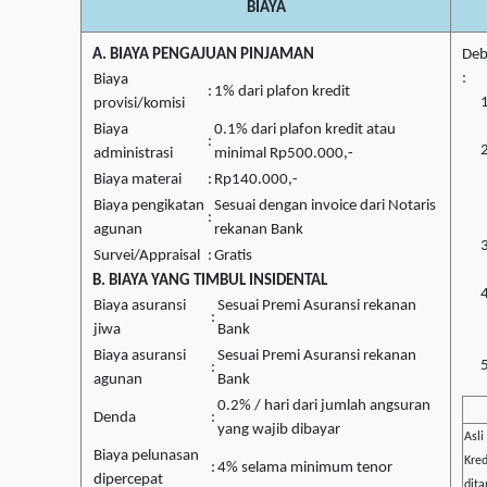
BIAYA
A. BIAYA PENGAJUAN PINJAMAN
Deb
:
Biaya
:
1% dari plafon kredit
provisi/komisi
Biaya
0.1% dari plafon kredit atau
:
administrasi
minimal Rp500.000,-
Biaya materai
:
Rp140.000,-
Biaya pengikatan
Sesuai dengan invoice dari Notaris
:
agunan
rekanan Bank
Survei/Appraisal
:
Gratis
B. BIAYA YANG TIMBUL INSIDENTAL
Biaya asuransi
Sesuai Premi Asuransi rekanan
:
jiwa
Bank
Biaya asuransi
Sesuai Premi Asuransi rekanan
:
agunan
Bank
0.2% / hari dari jumlah angsuran
Denda
:
yang wajib dibayar
Asli
Biaya pelunasan
Kred
:
4% selama minimum tenor
dipercepat
dita