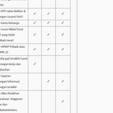
tur
 KTP calon Debitur &
✓
✓
✓
ngan (suami/istri)
✓
✓
✓
 Kartu Keluarga
 Surat Nikah/Cerai
✓
✓
✓
i yang telah
ikah/cerai)
y NPWP Pribadi atau
✓
✓
✓
 PPh 21
 slip gaji terakhir/surat
✓
rangan kerja dan
ghasilan
 laporan
✓
✓
angan/informasi
ngan terakhir
 Akta Pendirian
usahaan, Anggaran
✓
ar dan
ubahanterbaru