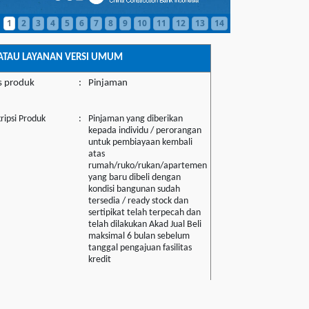
1
2
3
4
5
6
7
8
9
10
11
12
13
14
ATAU LAYANAN VERSI UMUM
s produk
:
Pinjaman
ripsi Produk
:
Pinjaman yang diberikan
kepada individu / perorangan
untuk pembiayaan kembali
atas
rumah/ruko/rukan/apartemen
yang baru dibeli dengan
kondisi bangunan sudah
tersedia / ready stock dan
sertipikat telah terpecah dan
telah dilakukan Akad Jual Beli
maksimal 6 bulan sebelum
tanggal pengajuan fasilitas
kredit