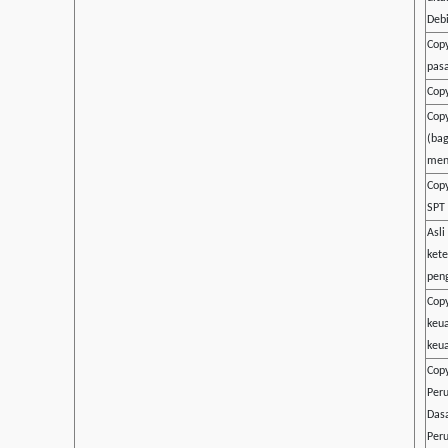
Debi
Copy
pasa
Copy
Copy
(bag
men
Cop
SPT
Asli
kete
pen
Copy
keu
keua
Copy
Per
Das
Per