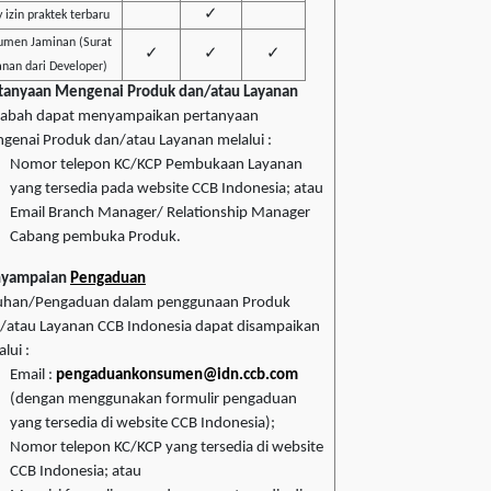
✓
 izin praktek terbaru
umen Jaminan (Surat
✓
✓
✓
nan dari Developer)
tanyaan Mengenai Produk dan/atau Layanan
abah dapat menyampaikan pertanyaan
genai Produk dan/atau Layanan melalui :
Nomor telepon KC/KCP Pembukaan Layanan
yang tersedia pada website CCB Indonesia; atau
Email Branch Manager/ Relationship Manager
Cabang pembuka Produk.
nyampaian
Pengaduan
uhan/Pengaduan dalam penggunaan Produk
/atau Layanan CCB Indonesia dapat disampaikan
lui :
Email :
pengaduankonsumen@idn.ccb.com
(dengan menggunakan formulir pengaduan
yang tersedia di website CCB Indonesia);
Nomor telepon KC/KCP yang tersedia di website
CCB Indonesia; atau