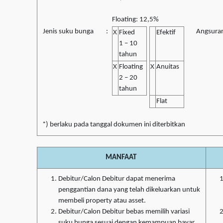
Floating: 12,5%
Jenis suku bunga
:
Angsura
X
Fixed
Efektif
1 – 10
tahun
X
Floating
X
Anuitas
2 – 20
tahun
Flat
*) berlaku pada tanggal dokumen ini diterbitkan
MANFAAT
Debitur/Calon Debitur dapat menerima
penggantian dana yang telah dikeluarkan untuk
membeli property atau asset.
Debitur/Calon Debitur bebas memilih variasi
suku bunga sesuai dengan kemampuan bayar