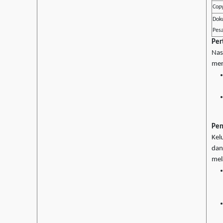
Copy
Dok
Pesa
Per
Nas
men
Pe
Kel
dan
mela