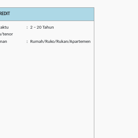
REDIT
waktu
:
2 – 20 Tahun
n/tenor
unan
:
Rumah/Ruko/Rukan/Apartemen