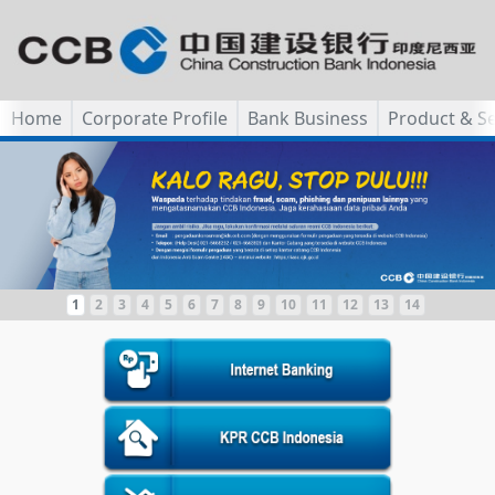
Home
Corporate Profile
Bank Business
Product & Se
1
2
3
4
5
6
7
8
9
10
11
12
13
14