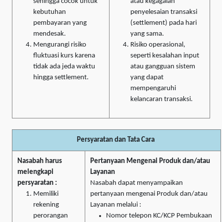
sehingga cocok untuk
atau kegagalan
kebutuhan
penyelesaian transaksi
pembayaran yang
(settlement) pada hari
mendesak.
yang sama.
Mengurangi risiko
Risiko operasional,
fluktuasi kurs karena
seperti kesalahan input
tidak ada jeda waktu
atau gangguan sistem
hingga settlement.
yang dapat
mempengaruhi
kelancaran transaksi.
Persyaratan dan Tata Cara
Nasabah harus
Pertanyaan Mengenai Produk dan/atau
melengkapi
Layanan
persyaratan :
Nasabah dapat menyampaikan
Memiliki
pertanyaan mengenai Produk dan/atau
rekening
Layanan melalui :
perorangan
Nomor telepon KC/KCP Pembukaan