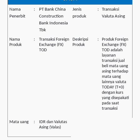
Nama
:
PT Bank China
Jenis
:
Transaksi
Penerbit
Construction
produk
Valuta Asing
Bank Indonesia
Tbk
Nama
:
Transaksi Foreign
Deskripsi
:
Produk Foreign
Produk
Exchange (FX)
Produk
Exchange (FX)
TOD
TOD adalah
layanan
transaksi jual
beli mata uang
asing terhadap
mata uang
lainnya valuta
TODAY (T+0)
dengan kurs
yang disepakati
pada saat
transaksi
Mata uang
:
IDR dan Valutas
Asing (Valas)