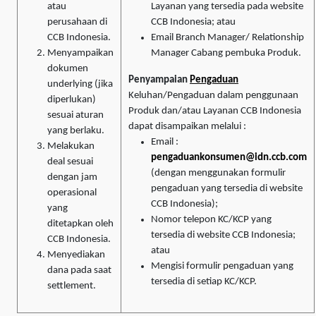
atau
Layanan yang tersedia pada website
perusahaan di
CCB Indonesia; atau
CCB Indonesia.
Email Branch Manager/ Relationship
Menyampaikan
Manager Cabang pembuka Produk.
dokumen
Penyampaian
Pengaduan
underlying (jika
Keluhan/Pengaduan dalam penggunaan
diperlukan)
Produk dan/atau Layanan CCB Indonesia
sesuai aturan
dapat disampaikan melalui :
yang berlaku.
Email :
Melakukan
pengaduankonsumen@idn.ccb.com
deal sesuai
(dengan menggunakan formulir
dengan jam
pengaduan yang tersedia di website
operasional
CCB Indonesia);
yang
Nomor telepon KC/KCP yang
ditetapkan oleh
tersedia di website CCB Indonesia;
CCB Indonesia.
atau
Menyediakan
Mengisi formulir pengaduan yang
dana pada saat
tersedia di setiap KC/KCP.
settlement.