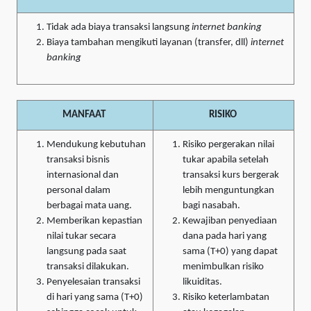
Tidak ada biaya transaksi langsung
internet banking
Biaya tambahan mengikuti layanan (transfer, dll)
internet
banking
MANFAAT
RISIKO
Mendukung kebutuhan
Risiko pergerakan nilai
transaksi bisnis
tukar apabila setelah
internasional dan
transaksi kurs bergerak
personal dalam
lebih menguntungkan
berbagai mata uang.
bagi nasabah.
Memberikan kepastian
Kewajiban penyediaan
nilai tukar secara
dana pada hari yang
langsung pada saat
sama (T+0) yang dapat
transaksi dilakukan.
menimbulkan risiko
Penyelesaian transaksi
likuiditas.
di hari yang sama (T+0)
Risiko keterlambatan