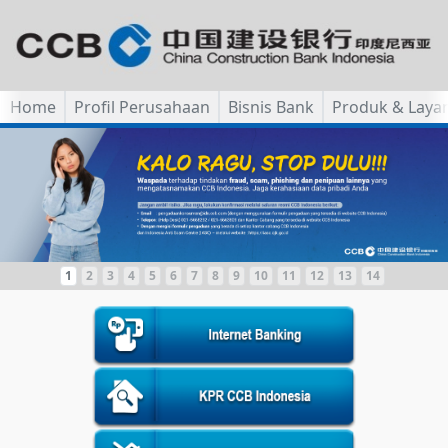
Home
Profil Perusahaan
Bisnis Bank
Produk & Laya
1
2
3
4
5
6
7
8
9
10
11
12
13
14