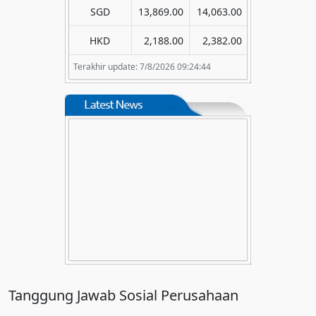
SGD
13,869.00
14,063.00
HKD
2,188.00
2,382.00
Terakhir update: 7/8/2026 09:24:44
29 Aug 2025
The Excellent Performance
Bank - in 2024 (KBMI 2)
CCB Indonesia memperoleh
penghargaan "The Excellent
Performance Bank in 2024" (KBMI 2)
dari Majalah Infobank pada 29
Agustus 2025.
Tanggung Jawab Sosial Perusahaan