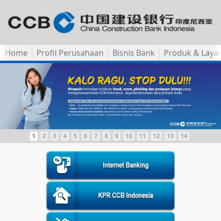
Home
Profil Perusahaan
Bisnis Bank
Produk & Laya
1
2
3
4
5
6
7
8
9
10
11
12
13
14