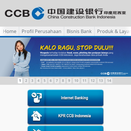
Home
Profil Perusahaan
Bisnis Bank
Produk & Laya
1
2
3
4
5
6
7
8
9
10
11
12
13
14