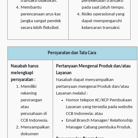
transaksi dilakukan.
penyelesaian transaksi
Membantu
pada saat jatuh tempo.
perencanaan arus kas
Risiko operasional yang
jangka sangat pendek
dapat mempengaruhi
secara lebih fleksibel.
kelancaran transaksi.
Persyaratan dan Tata Cara
Nasabah harus
Pertanyaan Mengenai Produk dan/atau
melengkapi
Layanan
persyaratan :
Nasabah dapat menyampaikan
Memiliki
pertanyaan mengenai Produk dan/atau
rekening
Layanan melalui :
perorangan
Nomor telepon KC/KCP Pembukaan
atau
Layanan yang tersedia pada website
perusahaan di
CCB Indonesia; atau
CCB Indonesia.
Email Branch Manager/ Relationship
Menyampaikan
Manager Cabang pembuka Produk.
dokumen