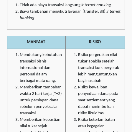
Tidak ada biaya transaksi langsung
internet banking
Biaya tambahan mengikuti layanan (transfer, dll)
internet
banking
MANFAAT
RISIKO
Mendukung kebutuhan
Risiko pergerakan nilai
transaksi bisnis
tukar apabila setelah
internasional dan
transaksi kurs bergerak
personal dalam
lebih menguntungkan
berbagai mata uang.
bagi nasabah.
Memberikan tambahan
Risiko kewajiban
waktu 2 hari kerja (T+2)
penyediaan dana pada
untuk persiapan dana
saat settlement yang
sebelum penyelesaian
dapat menimbulkan
transaksi.
risiko likuiditas.
Memberikan kepastian
Risiko keterlambatan
nilai tukar sejak
atau kegagalan