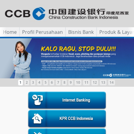
Home
Profil Perusahaan
Bisnis Bank
Produk & Laya
1
2
3
4
5
6
7
8
9
10
11
12
13
14