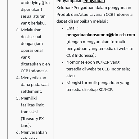
Penyampaian
Pengaduan
underlying (jika
Keluhan/Pengaduan dalam penggunaan
diperlukan)
Produk dan/atau Layanan CCB Indonesia
sesuai aturan
dapat disampaikan melalui :
yang berlaku.
Email :
Melakukan
pengaduankonsumen@idn.ccb.com
deal sesuai
(dengan menggunakan formulir
dengan jam
pengaduan yang tersedia di website
operasional
CCB Indonesia);
yang
Nomor telepon KC/KCP yang
ditetapkan oleh
tersedia di website CCB Indonesia;
CCB Indonesia.
atau
Menyediakan
Mengisi formulir pengaduan yang
dana pada saat
tersedia di setiap KC/KCP.
settlement.
Memiliki
fasilitas limit
transaksi
(Treasury FX
Line).
Menyerahkan