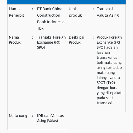
Nama
:
PT Bank China
Jenis
:
Transaksi
Penerbit
Construction
produk
Valuta Asing
Bank Indonesia
Tbk
Nama
:
Transaksi Foreign
Deskripsi
:
Produk Foreign
Produk
Exchange (FX)
Produk
Exchange (FX)
SPOT
SPOT adalah
layanan
transaksi jual
beli mata uang
asing terhadap
mata uang
lainnya valuta
SPOT (T+2)
dengan kurs
yang disepakati
pada saat
transaksi.
Mata uang
:
IDR dan Valutas
Asing (Valas)