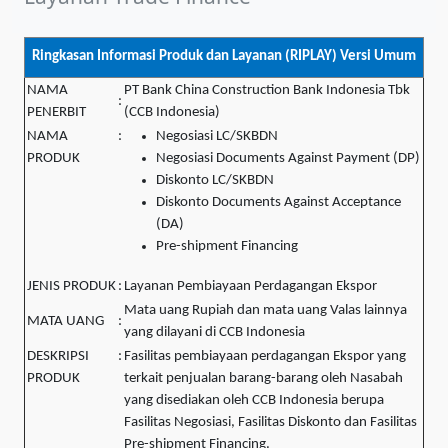
Ringkasan Informasi Produk dan Layanan (RIPLAY) Versi Umum
NAMA
PT Bank China Construction Bank Indonesia Tbk
:
PENERBIT
(CCB Indonesia)
NAMA
:
Negosiasi LC/SKBDN
PRODUK
Negosiasi Documents Against Payment (DP)
Diskonto LC/SKBDN
Diskonto Documents Against Acceptance
(DA)
Pre-shipment Financing
JENIS PRODUK
:
Layanan Pembiayaan Perdagangan Ekspor
Mata uang Rupiah dan mata uang Valas lainnya
MATA UANG
:
yang dilayani di CCB Indonesia
DESKRIPSI
:
Fasilitas pembiayaan perdagangan Ekspor yang
PRODUK
terkait penjualan barang-barang oleh Nasabah
yang disediakan oleh CCB Indonesia berupa
Fasilitas Negosiasi, Fasilitas Diskonto dan Fasilitas
Pre-shipment Financing.