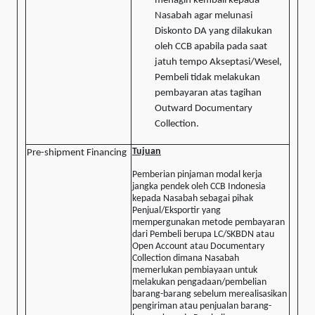
menagih kembali kepada
Nasabah agar melunasi
Diskonto DA yang dilakukan
oleh CCB apabila pada saat
jatuh tempo Akseptasi/Wesel,
Pembeli tidak melakukan
pembayaran atas tagihan
Outward Documentary
Collection.
Tujuan
Pre-shipment Financing
Pemberian pinjaman modal kerja
jangka pendek oleh CCB Indonesia
kepada Nasabah sebagai pihak
Penjual/Eksportir yang
mempergunakan metode pembayaran
dari Pembeli berupa LC/SKBDN atau
Open Account atau Documentary
Collection dimana Nasabah
memerlukan pembiayaan untuk
melakukan pengadaan/pembelian
barang-barang sebelum merealisasikan
pengiriman atau penjualan barang-