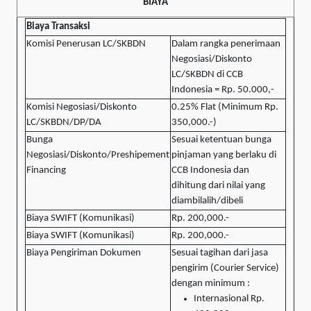
BIAYA
Biaya Transaksi
Komisi Penerusan LC/SKBDN
Dalam rangka penerimaan
Negosiasi/Diskonto
LC/SKBDN di CCB
Indonesia = Rp. 50.000,-
Komisi Negosiasi/Diskonto
0.25% Flat (Minimum Rp.
LC/SKBDN/DP/DA
350,000.-)
Bunga
Sesuai ketentuan bunga
Negosiasi/Diskonto/Preshipement
pinjaman yang berlaku di
Financing
CCB Indonesia dan
dihitung dari nilai yang
diambilalih/dibeli
Biaya SWIFT (Komunikasi)
Rp. 200,000.-
Biaya SWIFT (Komunikasi)
Rp. 200,000.-
Biaya Pengiriman Dokumen
Sesuai tagihan dari jasa
pengirim (Courier Service)
dengan minimum :
Internasional Rp.