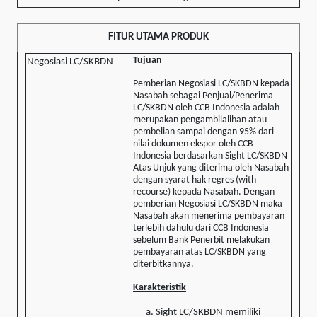
FITUR UTAMA PRODUK
Tujuan
Negosiasi LC/SKBDN
Pemberian Negosiasi LC/SKBDN kepada
Nasabah sebagai Penjual/Penerima
LC/SKBDN oleh CCB Indonesia adalah
merupakan pengambilalihan atau
pembelian sampai dengan 95% dari
nilai dokumen ekspor oleh CCB
Indonesia berdasarkan Sight LC/SKBDN
Atas Unjuk yang diterima oleh Nasabah
dengan syarat hak regres (with
recourse) kepada Nasabah. Dengan
pemberian Negosiasi LC/SKBDN maka
Nasabah akan menerima pembayaran
terlebih dahulu dari CCB Indonesia
sebelum Bank Penerbit melakukan
pembayaran atas LC/SKBDN yang
diterbitkannya.
Karakteristik
Sight LC/SKBDN memiliki