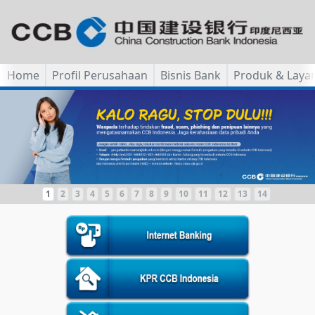
Home
Profil Perusahaan
Bisnis Bank
Produk & Laya
1
2
3
4
5
6
7
8
9
10
11
12
13
14