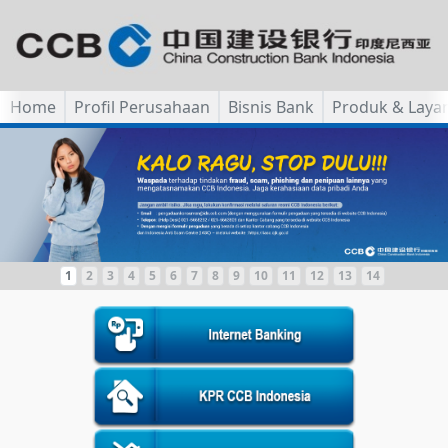
Home
Profil Perusahaan
Bisnis Bank
Produk & Laya
1
2
3
4
5
6
7
8
9
10
11
12
13
14