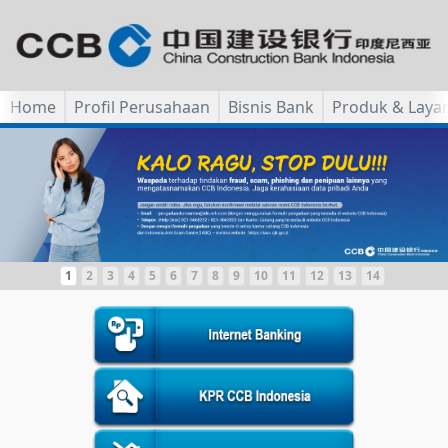
Home
Profil Perusahaan
Bisnis Bank
Produk & Laya
1
2
3
4
5
6
7
8
9
10
11
12
13
14