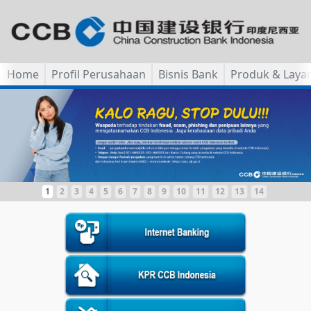
Home
Profil Perusahaan
Bisnis Bank
Produk & Laya
1
2
3
4
5
6
7
8
9
10
11
12
13
14