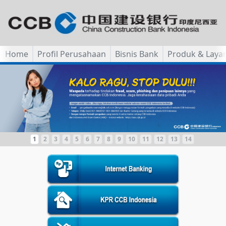
Home
Profil Perusahaan
Bisnis Bank
Produk & Laya
1
2
3
4
5
6
7
8
9
10
11
12
13
14