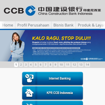
Home
Profil Perusahaan
Bisnis Bank
Produk & Laya
1
2
3
4
5
6
7
8
9
10
11
12
13
14