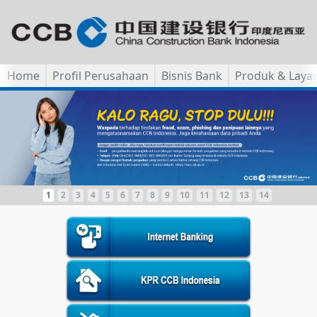
Home
Profil Perusahaan
Bisnis Bank
Produk & Laya
1
2
3
4
5
6
7
8
9
10
11
12
13
14