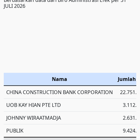
JULI 2026
Nama
Jumlah 
CHINA CONSTRUCTION BANK CORPORATION
22.751.5
UOB KAY HIAN PTE LTD
3.112.8
JOHNNY WIRAATMADJA
2.631.1
PUBLIK
9.424.2