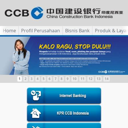
Home
Profil Perusahaan
Bisnis Bank
Produk & Laya
1
2
3
4
5
6
7
8
9
10
11
12
13
14