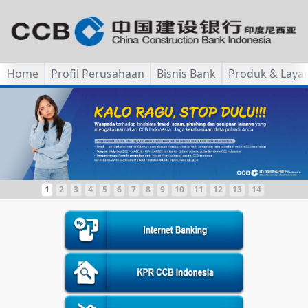
Home
Profil Perusahaan
Bisnis Bank
Produk & Laya
1
2
3
4
5
6
7
8
9
10
11
12
13
14