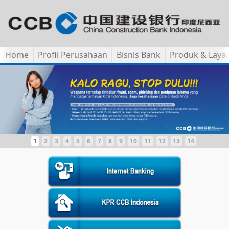
Home
Profil Perusahaan
Bisnis Bank
Produk & Laya
1
2
3
4
5
6
7
8
9
10
11
12
13
14