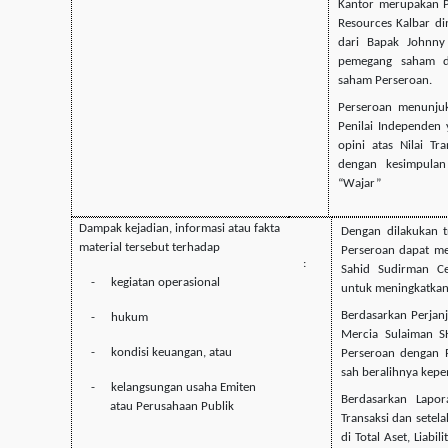
Kantor merupakan P
Resources Kalbar di
dari Bapak Johnny
pemegang saham di
saham Perseroan.
Perseroan menunjuk
Penilai Independen
opini atas Nilai Tr
dengan kesimpulan
“Wajar”
Dampak kejadian, informasi atau fakta
Dengan dilakukan t
material tersebut terhadap
Perseroan dapat me
:
Sahid Sudirman Ce
-
kegiatan operasional
untuk meningkatkan
Berdasarkan Perjanj
-
hukum
Mercia Sulaiman S
-
kondisi keuangan, atau
Perseroan dengan 
sah beralihnya kepe
-
kelangsungan usaha Emiten
Berdasarkan Lapo
atau Perusahaan Publik
Transaksi dan setela
di Total Aset, Liabi