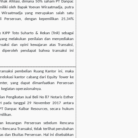
ihak Afiliasi, dimana 50% saham PT Danpac
miliki oleh Bapak Yoevan Wiraatmadja, putra
 Wiraatmadja yang merupakan salah satu
 Perseroan, dengan kepemilikan 25,34%
 KJPP Toto Suharto & Rekan (TnR) sebagai
 yang melakukan penilaian dan menyediakan
ansaksi dan opini kewajaran atas Transaksi,
 diperoleh pendapat bahwa transaksi ini
ransaksi pembelian Ruang Kantor ini, maka
relokasi kantor cabang dari Equity Tower ke
nter, yang dapat dimanfaatkan Perseroan
 kegiatan operasionalnya.
ian Pengikatan Jual Beli No 87 Notaris Esther
H pada tanggal 29 November 2017 antara
PT Danpac Kalbar Resources, secara hukum
milikan.
ran keuangan Perseroan sebelum Rencana
h Rencana Transaksi, tidak terlihat perubahan
litas dan Ekuitas Perseroan. Hal ini disebabkan