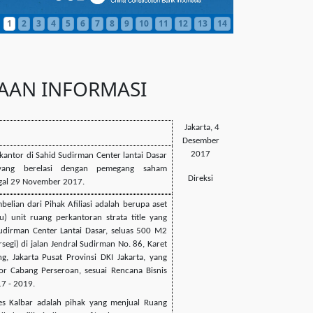
1
2
3
4
5
6
7
8
9
10
11
12
13
14
AAN INFORMASI
Jakarta, 4
Desember
2017
kantor di Sahid Sudirman Center lantai Dasar
yang berelasi dengan pemegang saham
Direksi
ggal 29 November 2017
.
elian dari Pihak Afiliasi adalah berupa aset
u) unit ruang perkantoran strata title yang
Sudirman Center Lantai Dasar, seluas 500 M2
rsegi) di jalan Jendral Sudirman No. 86, Karet
g, Jakarta Pusat Provinsi DKI Jakarta, yang
or Cabang Perseroan, sesuai Rencana Bisnis
7 - 2019.
s Kalbar adalah pihak yang menjual Ruang