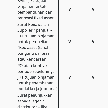
RAB – jika tujuan
pinjaman untuk
V
V
pembangunan dan
renovasi fixed asset
Surat Penawaran
Supplier / penjual –
jika tujuan pinjaman
untuk pembelian
V
V
fixed asset (tanah,
bangunan, mesin
atau kendaraan)
PO atau kontrak
periode sebelumnya –
jika tujuan pinjaman
V
V
untuk penambahan
modal kerja (optional)
Surat penunjukkan
sebagai agen /
distributor – jika