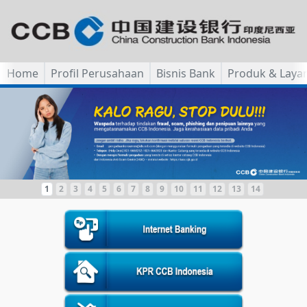
Home
Profil Perusahaan
Bisnis Bank
Produk & Laya
1
2
3
4
5
6
7
8
9
10
11
12
13
14