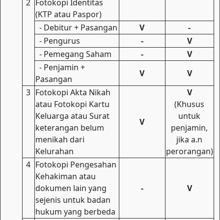
2
Fotokopi Identitas
(KTP atau Paspor)
- Debitur + Pasangan
V
-
- Pengurus
-
V
- Pemegang Saham
-
V
- Penjamin +
V
V
Pasangan
3
Fotokopi Akta Nikah
V
atau Fotokopi Kartu
(Khusus
Keluarga atau Surat
untuk
V
keterangan belum
penjamin,
menikah dari
jika a.n
Kelurahan
perorangan)
4
Fotokopi Pengesahan
Kehakiman atau
dokumen lain yang
-
V
sejenis untuk badan
hukum yang berbeda