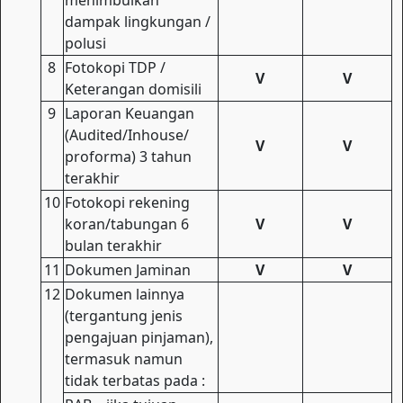
dampak lingkungan /
polusi
8
Fotokopi TDP /
V
V
Keterangan domisili
9
Laporan Keuangan
(Audited/Inhouse/
V
V
proforma) 3 tahun
terakhir
10
Fotokopi rekening
koran/tabungan 6
V
V
bulan terakhir
11
Dokumen Jaminan
V
V
12
Dokumen lainnya
(tergantung jenis
pengajuan pinjaman),
termasuk namun
tidak terbatas pada :