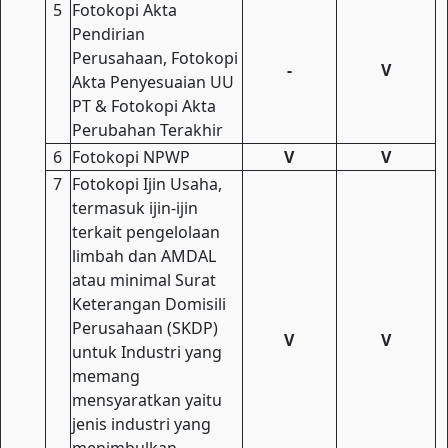
5
Fotokopi Akta
Pendirian
Perusahaan, Fotokopi
-
V
Akta Penyesuaian UU
PT & Fotokopi Akta
Perubahan Terakhir
6
Fotokopi NPWP
V
V
7
Fotokopi Ijin Usaha,
termasuk ijin-ijin
terkait pengelolaan
limbah dan AMDAL
atau minimal Surat
Keterangan Domisili
Perusahaan (SKDP)
V
V
untuk Industri yang
memang
mensyaratkan yaitu
jenis industri yang
menimbulkan