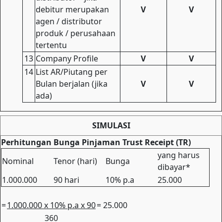
debitur merupakan
V
V
agen / distributor
produk / perusahaan
tertentu
13
Company Profile
V
V
14
List AR/Piutang per
Bulan berjalan (jika
V
V
ada)
SIMULASI
Perhitungan Bunga Pinjaman Trust Receipt (TR)
yang harus
Nominal
Tenor (hari)
Bunga
dibayar*
1.000.000
90 hari
10% p.a
25.000
=
1.000.000 x 10% p.a x 90
= 25.000
360