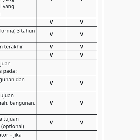
i yang
i
V
V
forma) 3 tahun
V
V
n terakhir
V
V
V
V
ajuan
 pada :
ngunan dan
V
V
tujuan
anah, bangunan,
V
V
a tujuan
V
V
(optional)
tor – jika