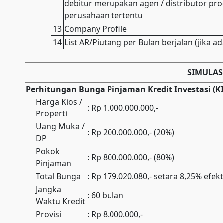
debitur merupakan agen / distributor pro
perusahaan tertentu
13
Company Profile
14
List AR/Piutang per Bulan berjalan (jika ad
SIMULAS
Perhitungan Bunga Pinjaman Kredit Investasi (KI
Harga Kios /
: Rp 1.000.000.000,-
Properti
Uang Muka /
: Rp 200.000.000,- (20%)
DP
Pokok
: Rp 800.000.000,- (80%)
Pinjaman
Total Bunga
: Rp 179.020.080,- setara 8,25% efekt
Jangka
: 60 bulan
Waktu Kredit
Provisi
: Rp 8.000.000,-