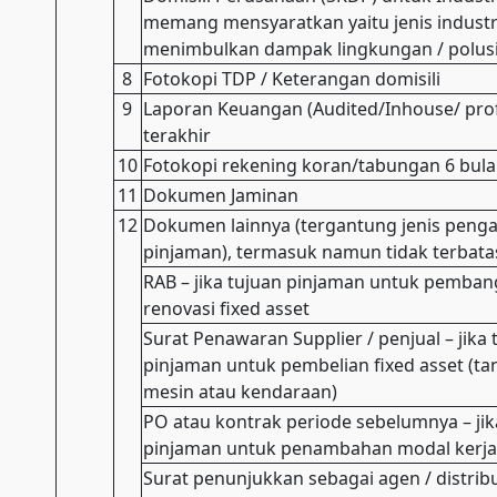
memang mensyaratkan yaitu jenis industr
menimbulkan dampak lingkungan / polus
8
Fotokopi TDP / Keterangan domisili
9
Laporan Keuangan (Audited/Inhouse/ pro
terakhir
10
Fotokopi rekening koran/tabungan 6 bula
11
Dokumen Jaminan
12
Dokumen lainnya (tergantung jenis peng
pinjaman), termasuk namun tidak terbatas
RAB – jika tujuan pinjaman untuk pemba
renovasi fixed asset
Surat Penawaran Supplier / penjual – jika 
pinjaman untuk pembelian fixed asset (t
mesin atau kendaraan)
PO atau kontrak periode sebelumnya – jik
pinjaman untuk penambahan modal kerja 
Surat penunjukkan sebagai agen / distribu