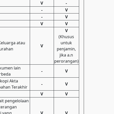
V
-
-
V
-
V
V
V
V
(Khusus
Keluarga atau
untuk
V
lurahan
penjamin,
jika a.n
perorangan)
kumen lain
-
V
rbeda
kopi Akta
-
V
bahan Terakhir
V
V
kait pengelolaan
terangan
i yang
V
V