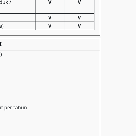
duk /
V
V
V
V
a)
V
V
I
)
if per tahun