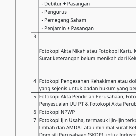
- Debitur + Pasangan
- Pengurus
- Pemegang Saham
- Penjamin + Pasangan
3
Fotokopi Akta Nikah atau Fotokopi Kartu 
Surat keterangan belum menikah dari Ke
4
Fotokopi Pengesahan Kehakiman atau do
yang sejenis untuk badan hukum yang be
5
Fotokopi Akta Pendirian Perusahaan, Foto
Penyesuaian UU PT & Fotokopi Akta Peru
6
Fotokopi NPWP
7
Fotokopi Ijin Usaha, termasuk ijin-ijin ter
limbah dan AMDAL atau minimal Surat Ke
Domisili Perusahaan (SKDP) untuk Industr