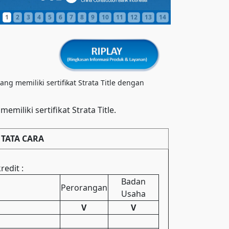
1
2
3
4
5
6
7
8
9
10
11
12
13
14
g memiliki sertifikat Strata Title dengan
miliki sertifikat Strata Title.
TATA CARA
edit :
Badan
Perorangan
Usaha
V
V