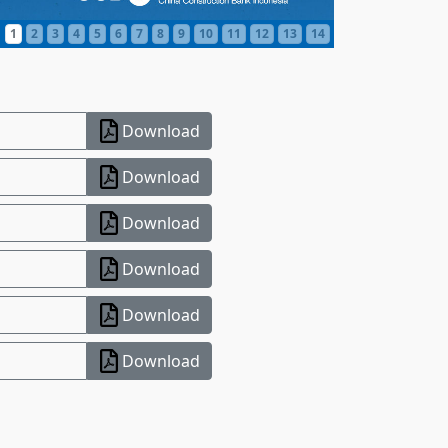
1
2
3
4
5
6
7
8
9
10
11
12
13
14
Download
Download
Download
Download
Download
Download