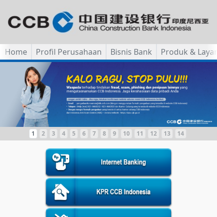
Home
Profil Perusahaan
Bisnis Bank
Produk & Laya
1
2
3
4
5
6
7
8
9
10
11
12
13
14