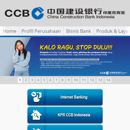
Home
Profil Perusahaan
Bisnis Bank
Produk & Laya
1
2
3
4
5
6
7
8
9
10
11
12
13
14