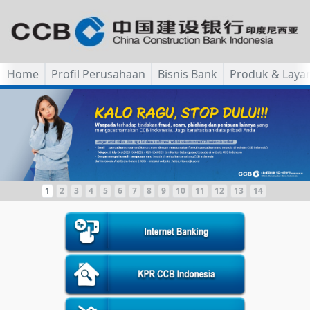
Home
Profil Perusahaan
Bisnis Bank
Produk & Laya
1
2
3
4
5
6
7
8
9
10
11
12
13
14