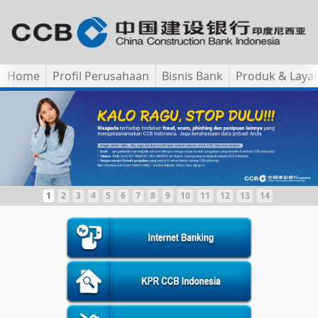
Home
Profil Perusahaan
Bisnis Bank
Produk & Laya
1
2
3
4
5
6
7
8
9
10
11
12
13
14